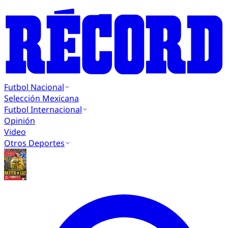
Futbol Nacional
Selección Mexicana
Futbol Internacional
Opinión
Video
Otros Deportes