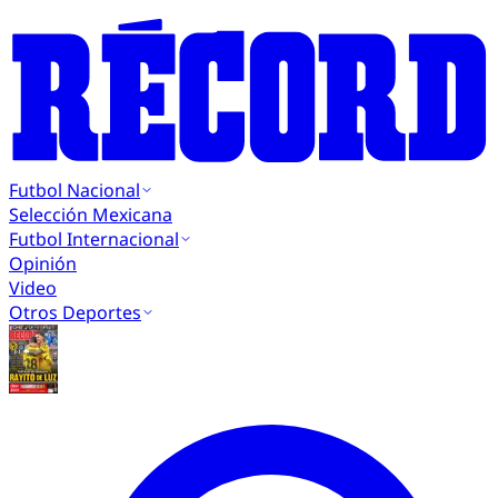
Futbol Nacional
Selección Mexicana
Futbol Internacional
Opinión
Video
Otros Deportes