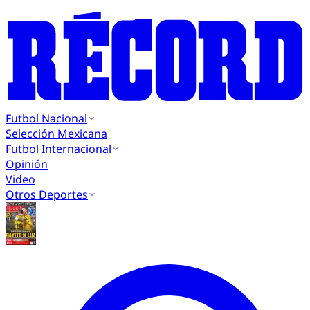
Futbol Nacional
Selección Mexicana
Futbol Internacional
Opinión
Video
Otros Deportes