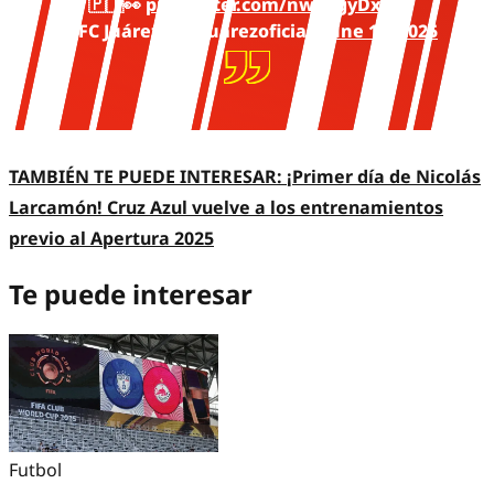
🇵🇹👀
pic.twitter.com/nwbbgyDxdG
— FC Juárez (@fcjuarezoficial)
June 18, 2025
TAMBIÉN TE PUEDE INTERESAR:
¡Primer día de Nicolás
Larcamón! Cruz Azul vuelve a los entrenamientos
previo al Apertura 2025
Te puede interesar
Futbol