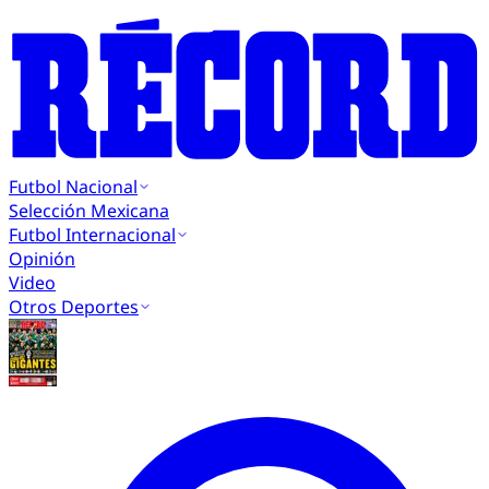
Futbol Nacional
Selección Mexicana
Futbol Internacional
Opinión
Video
Otros Deportes