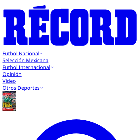
Futbol Nacional
Selección Mexicana
Futbol Internacional
Opinión
Video
Otros Deportes