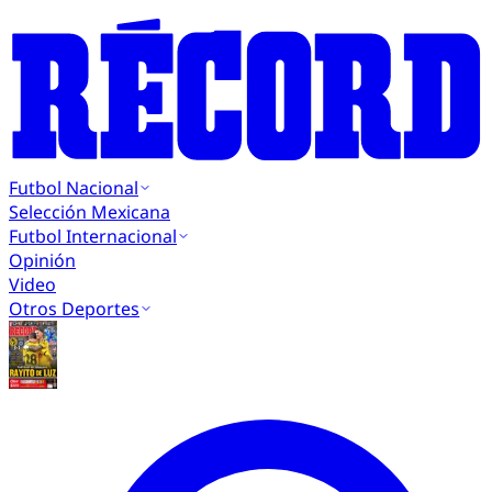
Futbol Nacional
Selección Mexicana
Futbol Internacional
Opinión
Video
Otros Deportes