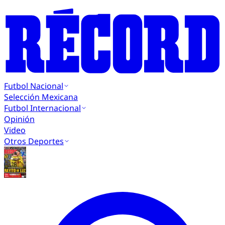
Futbol Nacional
Selección Mexicana
Futbol Internacional
Opinión
Video
Otros Deportes