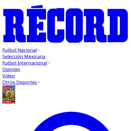
Futbol Nacional
Selección Mexicana
Futbol Internacional
Opinión
Video
Otros Deportes