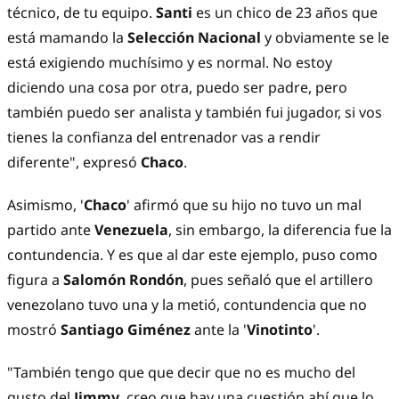
técnico, de tu equipo.
Santi
es un chico de 23 años que
está mamando la
Selección Nacional
y obviamente se le
está exigiendo muchísimo y es normal. No estoy
diciendo una cosa por otra, puedo ser padre, pero
también puedo ser analista y también fui jugador, si vos
tienes la confianza del entrenador vas a rendir
diferente", expresó
Chaco
.
Asimismo, '
Chaco
' afirmó que su hijo no tuvo un mal
partido ante
Venezuela
, sin embargo, la diferencia fue la
contundencia. Y es que al dar este ejemplo, puso como
figura a
Salomón Rondón
, pues señaló que el artillero
venezolano tuvo una y la metió, contundencia que no
mostró
Santiago Giménez
ante la '
Vinotinto
'.
"También tengo que que decir que no es mucho del
gusto del
Jimmy
, creo que hay una cuestión ahí que lo