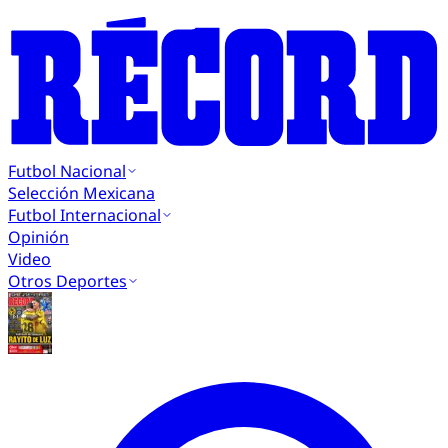
Futbol Nacional
Selección Mexicana
Futbol Internacional
Opinión
Video
Otros Deportes