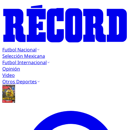
Futbol Nacional
Selección Mexicana
Futbol Internacional
Opinión
Video
Otros Deportes