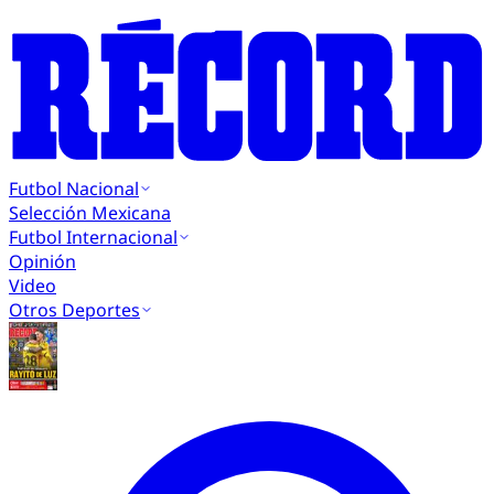
Futbol Nacional
Selección Mexicana
Futbol Internacional
Opinión
Video
Otros Deportes