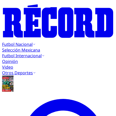
Futbol Nacional
Selección Mexicana
Futbol Internacional
Opinión
Video
Otros Deportes