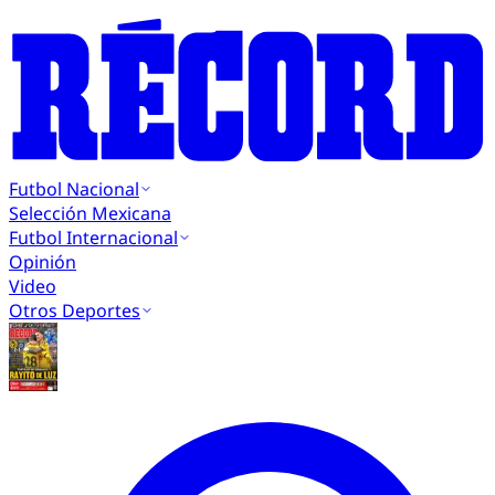
Futbol Nacional
Selección Mexicana
Futbol Internacional
Opinión
Video
Otros Deportes