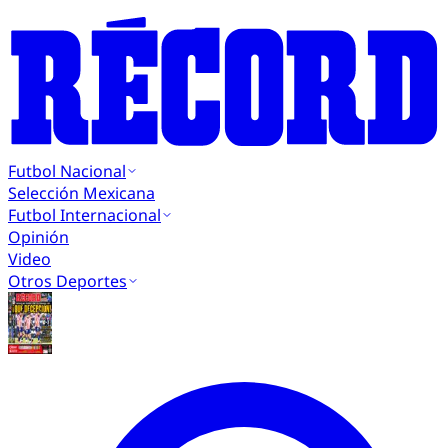
Futbol Nacional
Selección Mexicana
Futbol Internacional
Opinión
Video
Otros Deportes