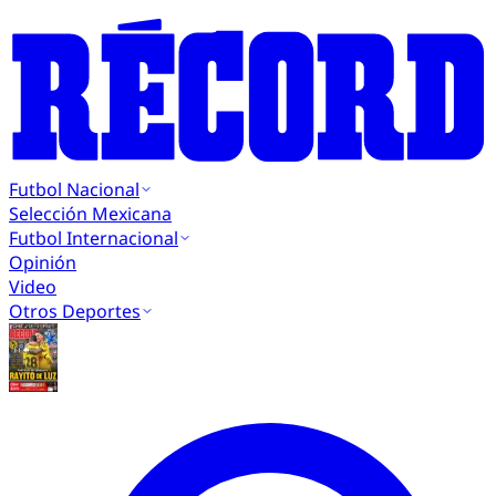
Futbol Nacional
Selección Mexicana
Futbol Internacional
Opinión
Video
Otros Deportes