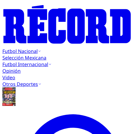
Futbol Nacional
Selección Mexicana
Futbol Internacional
Opinión
Video
Otros Deportes