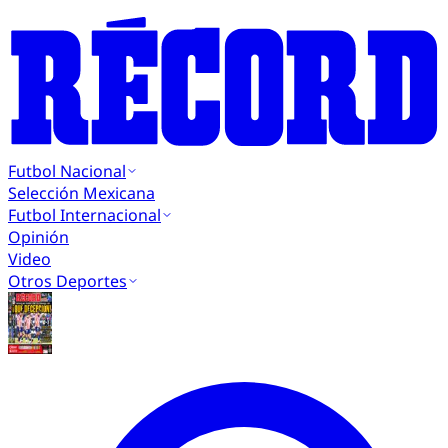
Futbol Nacional
Selección Mexicana
Futbol Internacional
Opinión
Video
Otros Deportes