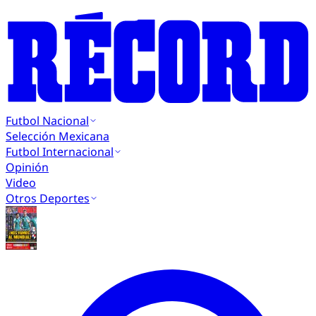
Futbol Nacional
Selección Mexicana
Futbol Internacional
Opinión
Video
Otros Deportes