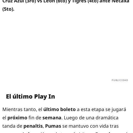
Cruz Azul (3ro) vs León (6to) y Tigres (4to) ante Necaxa
(5to).
El último Play In
Mientras tanto, el
último boleto
a esta etapa se jugará
el
próximo
fin de
semana
. Luego de una dramática
tanda de
penaltis
,
Pumas
se mantuvo con vida tras