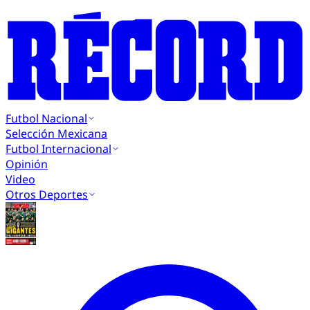
Futbol Nacional
Selección Mexicana
Futbol Internacional
Opinión
Video
Otros Deportes