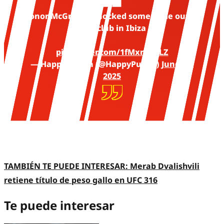
Conor McGregor knocked some dude out at
a nightclub in Ibiza 😳
pic.twitter.com/1fMxrkbRLZ
— Happy Punch (@HappyPunch)
June 17,
2025
TAMBIÉN TE PUEDE INTERESAR:
Merab Dvalishvili
retiene título de peso gallo en UFC 316
Te puede interesar