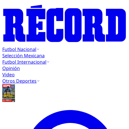
Futbol Nacional
Selección Mexicana
Futbol Internacional
Opinión
Video
Otros Deportes