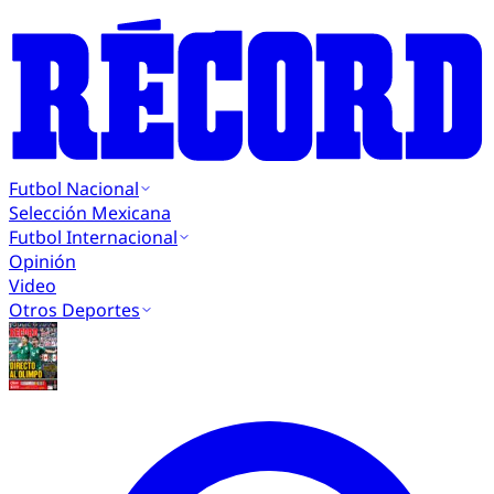
Futbol Nacional
Selección Mexicana
Futbol Internacional
Opinión
Video
Otros Deportes