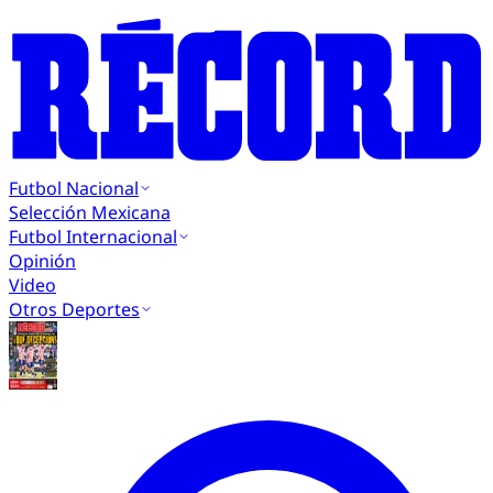
Futbol Nacional
Selección Mexicana
Futbol Internacional
Opinión
Video
Otros Deportes