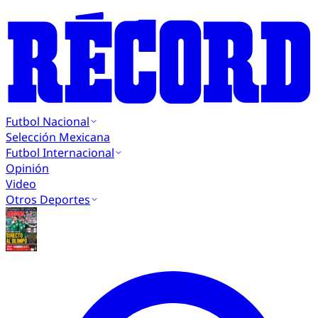
Futbol Nacional
Selección Mexicana
Futbol Internacional
Opinión
Video
Otros Deportes