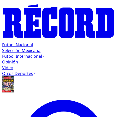
Futbol Nacional
Selección Mexicana
Futbol Internacional
Opinión
Video
Otros Deportes