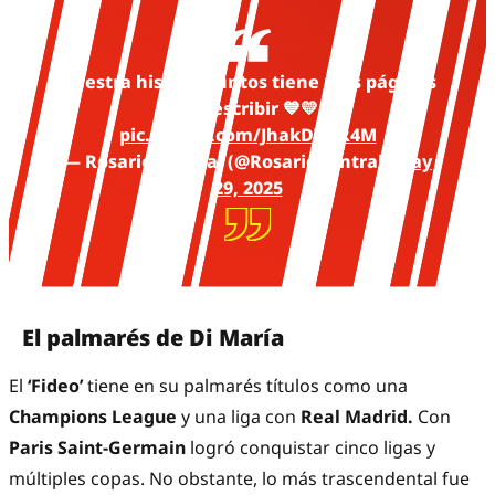
Nuestra historia juntos tiene más páginas
por escribir 💙💛
pic.twitter.com/JhakDVuR4M
— Rosario Central (@RosarioCentral)
May
29, 2025
El palmarés de Di María
El
‘Fideo’
tiene en su palmarés títulos como una
Champions League
y una liga con
Real Madrid.
Con
Paris Saint-Germain
logró conquistar cinco ligas y
múltiples copas. No obstante, lo más trascendental fue