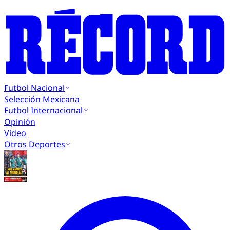
Futbol Nacional
Selección Mexicana
Futbol Internacional
Opinión
Video
Otros Deportes