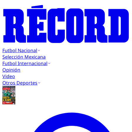
Futbol Nacional
Selección Mexicana
Futbol Internacional
Opinión
Video
Otros Deportes