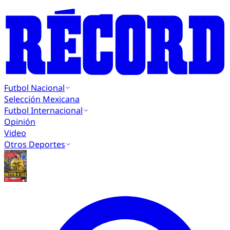
Futbol Nacional
Selección Mexicana
Futbol Internacional
Opinión
Video
Otros Deportes