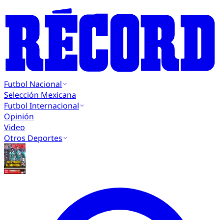
Futbol Nacional
Selección Mexicana
Futbol Internacional
Opinión
Video
Otros Deportes