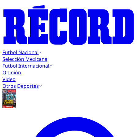
Futbol Nacional
Selección Mexicana
Futbol Internacional
Opinión
Video
Otros Deportes