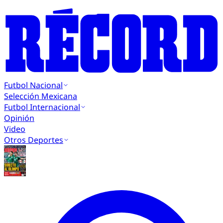
Futbol Nacional
Selección Mexicana
Futbol Internacional
Opinión
Video
Otros Deportes