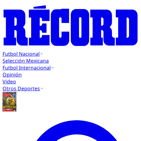
Futbol Nacional
Selección Mexicana
Futbol Internacional
Opinión
Video
Otros Deportes