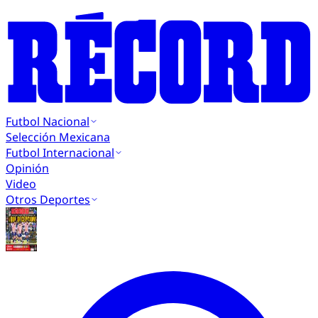
Futbol Nacional
Selección Mexicana
Futbol Internacional
Opinión
Video
Otros Deportes