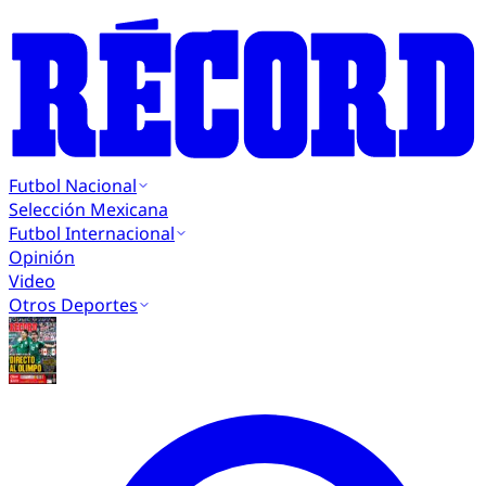
Futbol Nacional
Selección Mexicana
Futbol Internacional
Opinión
Video
Otros Deportes