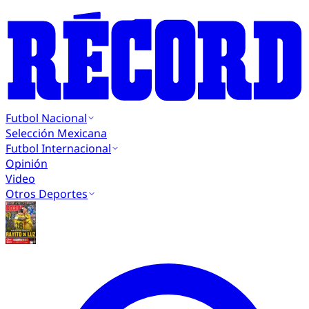
Futbol Nacional
Selección Mexicana
Futbol Internacional
Opinión
Video
Otros Deportes