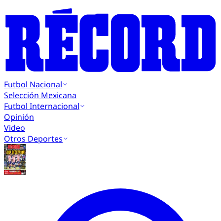
Futbol Nacional
Selección Mexicana
Futbol Internacional
Opinión
Video
Otros Deportes