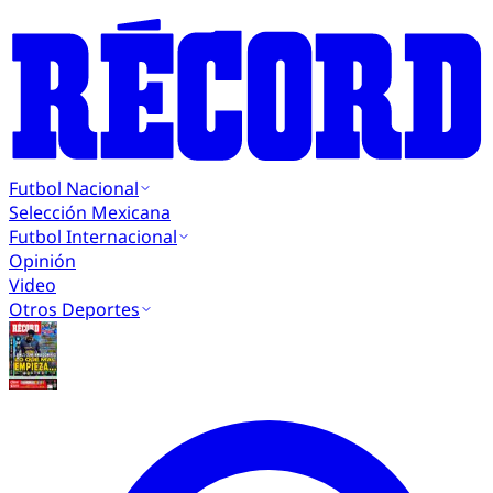
Futbol Nacional
Selección Mexicana
Futbol Internacional
Opinión
Video
Otros Deportes