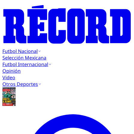
Futbol Nacional
Selección Mexicana
Futbol Internacional
Opinión
Video
Otros Deportes