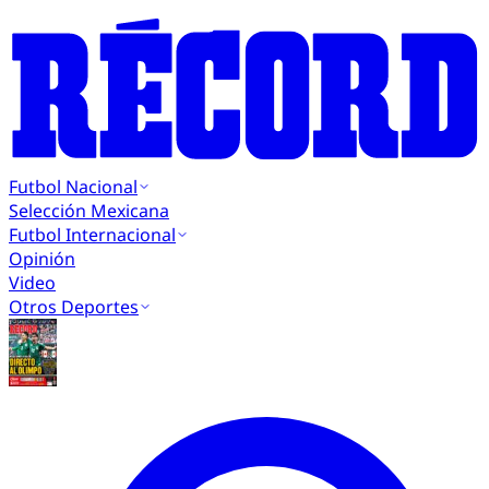
Futbol Nacional
Selección Mexicana
Futbol Internacional
Opinión
Video
Otros Deportes