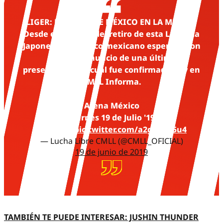
LIGER: EL ADIÓS DE MÉXICO EN LA MÉXICO
Desde el anuncio del retiro de esta Leyenda
Japonesa, el público mexicano esperaba con
ansias el anuncio de una última
presentación, la cual fue confirmada hoy en
CMLL Informa.
Arena México
Viernes 19 de Julio '19
8:30 p.m.
pic.twitter.com/a2guFde5u4
— Lucha Libre CMLL (@CMLL_OFICIAL)
19 de junio de 2019
TAMBIÉN TE PUEDE INTERESAR: JUSHIN THUNDER