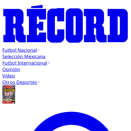
Futbol Nacional
Selección Mexicana
Futbol Internacional
Opinión
Video
Otros Deportes