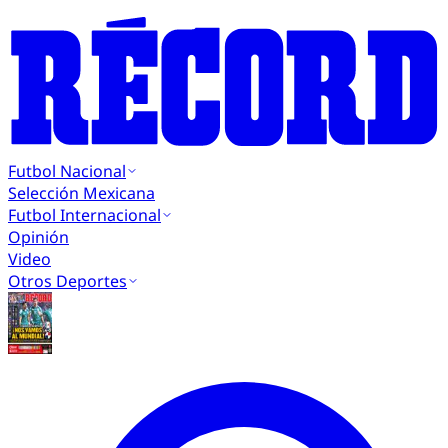
Futbol Nacional
Selección Mexicana
Futbol Internacional
Opinión
Video
Otros Deportes