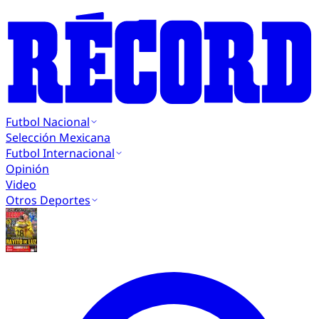
Futbol Nacional
Selección Mexicana
Futbol Internacional
Opinión
Video
Otros Deportes