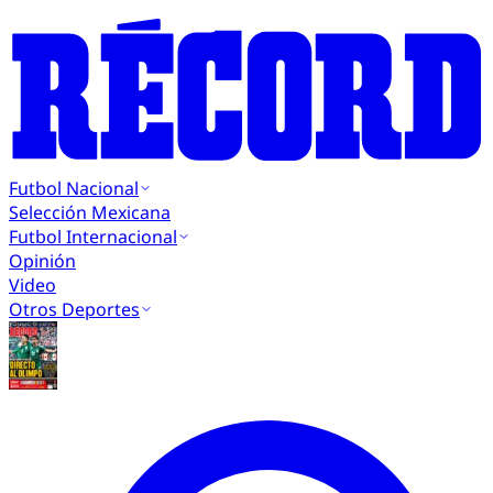
Futbol Nacional
Selección Mexicana
Futbol Internacional
Opinión
Video
Otros Deportes