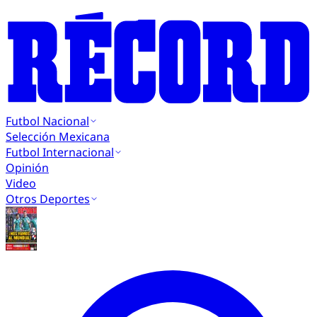
Futbol Nacional
Selección Mexicana
Futbol Internacional
Opinión
Video
Otros Deportes