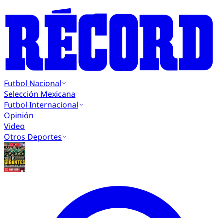
Futbol Nacional
Selección Mexicana
Futbol Internacional
Opinión
Video
Otros Deportes