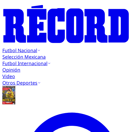
Futbol Nacional
Selección Mexicana
Futbol Internacional
Opinión
Video
Otros Deportes