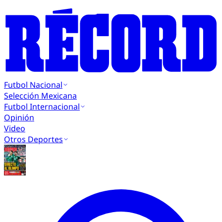
Futbol Nacional
Selección Mexicana
Futbol Internacional
Opinión
Video
Otros Deportes