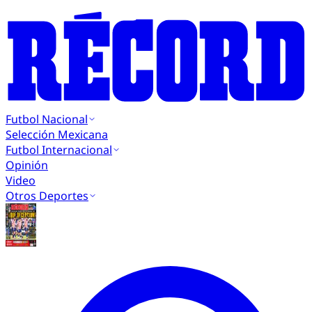
Futbol Nacional
Selección Mexicana
Futbol Internacional
Opinión
Video
Otros Deportes