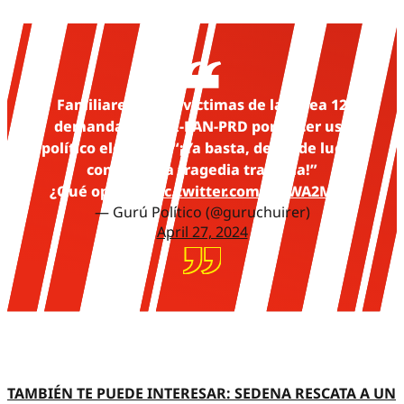
Familiares de las víctimas de la Línea 12
demandan al PRI-PAN-PRD por hacer uso
político electoral, “¡Ya basta, dejen de lucrar
con nuestra tragedia tragedia!”
¿Qué opinas?
pic.twitter.com/TrFWA2Mi1p
— Gurú Político (@guruchuirer)
April 27, 2024
TAMBIÉN TE PUEDE INTERESAR: SEDENA RESCATA A UN