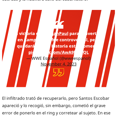
La victoria de
@LoganPaul
para convertirse
en Campeón de fue controversial, pero
quedará para la historia este momento
pic.twitter.com/AwA9kD7JQL
— WWE Español (@wweespanol)
November 4, 2023
El infiltrado trató de recuperarlo, pero Santos Escobar
apareció y lo recogió, sin embargo, cometió el grave
error de ponerlo en el ring y corretear al sujeto. En ese