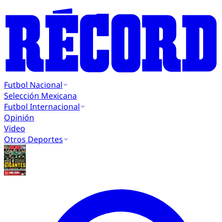
Futbol Nacional
Selección Mexicana
Futbol Internacional
Opinión
Video
Otros Deportes