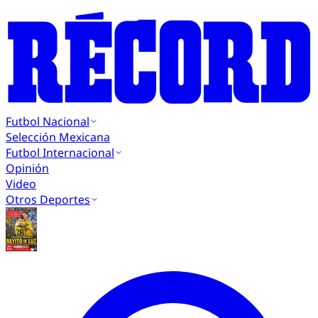
Futbol Nacional
Selección Mexicana
Futbol Internacional
Opinión
Video
Otros Deportes