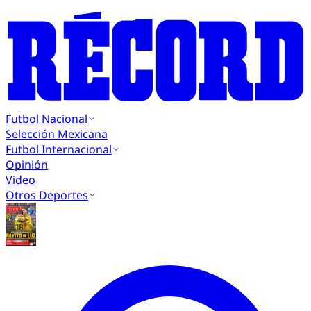
Futbol Nacional
Selección Mexicana
Futbol Internacional
Opinión
Video
Otros Deportes